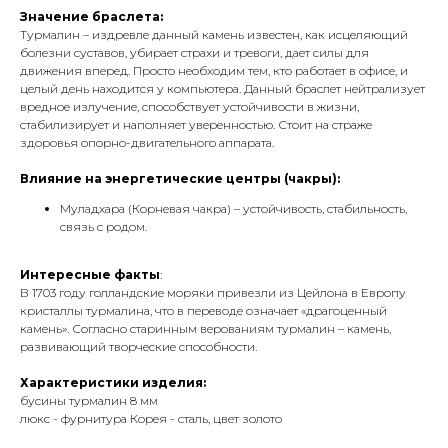
Значение браслета:
Турмалин – издревле данный камень известен, как исцеляющий
болезни суставов, убирает страхи и тревоги, дает силы для
движения вперед. Просто необходим тем, кто работает в офисе, и
целый день находится у компьютера. Данный браслет нейтрализует
вредное излучение, способствует устойчивости в жизни,
стабилизирует и наполняет уверенностью. Стоит на страже
здоровья опорно-двигательного аппарата.
Влияние на энергетические центры (чакры):
Муладхара (Корневая чакра) – устойчивость, стабильность,
связь с родом.
Интересные факты
:
В 1703 году голландские моряки привезли из Цейлона в Европу
кристаллы турмалина, что в переводе означает «драгоценный
камень». Согласно старинным верованиям турмалин – камень,
развивающий творческие способности.
Характеристики изделия:
бусины турмалин 8 мм
люкс - фурнитура Корея - сталь, цвет золото