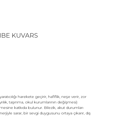
MBE KUVARS
atıcılığı harekete geçirir, hafiflik, neşe verir, zor
rılık, taşınma, okul kurumlarının değişmesi)
ine katkıda bulunur. Bilezik, akut durumları
rjiyle sarar, bir sevgi duygusunu ortaya çıkarır, dış