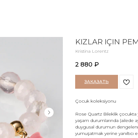
KIZLAR IÇIN PE
Kristina Lorentz
2 880
₽
ЗАКАЗАТЬ
Çocuk koleksiyonu
Rose Quartz Bileklik çocukta yar
yaşam durumlarında (ailede ay
duygusal durumun dengelenmes
yumuşatmak yerine yanıltıcı ene