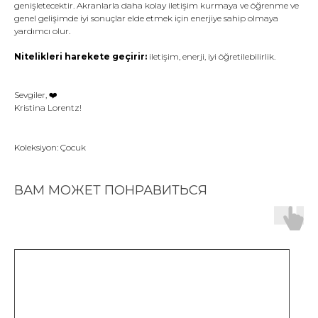
genişletecektir. Akranlarla daha kolay iletişim kurmaya ve öğrenme ve
genel gelişimde iyi sonuçlar elde etmek için enerjiye sahip olmaya
yardımcı olur.
Nitelikleri harekete geçirir:
iletişim, enerji, iyi öğretilebilirlik.
Sevgiler, ❤️️
Kristina Lorentz!
Koleksiyon: Çocuk
ВАМ МОЖЕТ ПОНРАВИТЬСЯ