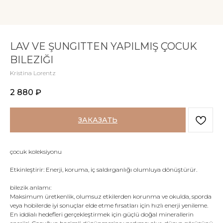
LAV VE ŞUNGITTEN YAPILMIŞ ÇOCUK
BILEZIĞI
Kristina Lorentz
2 880
₽
ЗАКАЗАТЬ
çocuk koleksiyonu
Etkinleştirir: Enerji, koruma, iç saldırganlığı olumluya dönüştürür.
bilezik anlamı:
Maksimum üretkenlik, olumsuz etkilerden korunma ve okulda, sporda
veya hobilerde iyi sonuçlar elde etme fırsatları için hızlı enerji yenileme.
En iddialı hedefleri gerçekleştirmek için güçlü doğal minerallerin