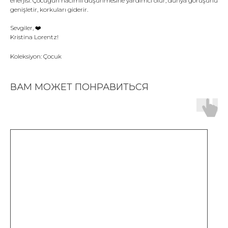
enerjisi. Çocuğun hacimli düşünmesine yardımcı olur, dünya görüşünü
genişletir, korkuları giderir.
Sevgiler, ❤️️
Kristina Lorentz!
Koleksiyon: Çocuk
ВАМ МОЖЕТ ПОНРАВИТЬСЯ